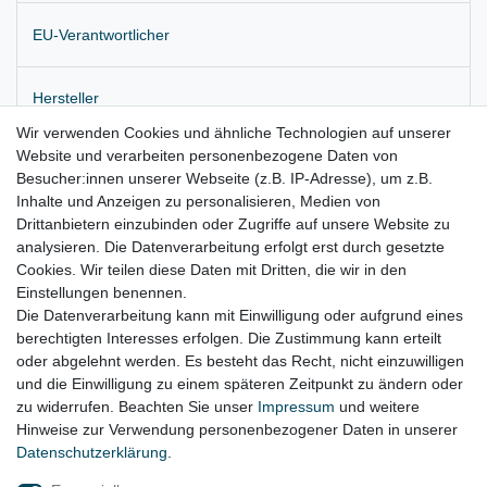
EU-Verantwortlicher
Hersteller
Wir verwenden Cookies und ähnliche Technologien auf unserer
Website und verarbeiten personenbezogene Daten von
Originaler Querlenker vorne rechts oben
Besucher:innen unserer Webseite (z.B. IP-Adresse), um z.B.
Inhalte und Anzeigen zu personalisieren, Medien von
Lieferung wie abgebildet
Drittanbietern einzubinden oder Zugriffe auf unsere Website zu
für:
analysieren. Die Datenverarbeitung erfolgt erst durch gesetzte
Cookies. Wir teilen diese Daten mit Dritten, die wir in den
Jeep Grand Cherokee IV Bj. 2010 – 2017
Einstellungen benennen.
Die Datenverarbeitung kann mit Einwilligung oder aufgrund eines
berechtigten Interesses erfolgen. Die Zustimmung kann erteilt
oder abgelehnt werden. Es besteht das Recht, nicht einzuwilligen
Lieferzeit etwa 1 bis 3 Werktage
und die Einwilligung zu einem späteren Zeitpunkt zu ändern oder
zu widerrufen. Beachten Sie unser
Impressum
und weitere
Hinweise zur Verwendung personenbezogener Daten in unserer
Daten­schutz­erklärung
.
Impressum
Daten­schutz­erklärung
AGB