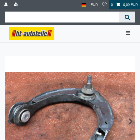
EUR
0
0,00 EUR
☰