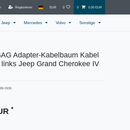
n
Registrieren
EUR
0
0
0,00 EUR
Jeep
Mercedes
Volvo
Sonstige
AG Adapter-Kabelbaum Kabel
 links Jeep Grand Cherokee IV
489-3936
*
EUR