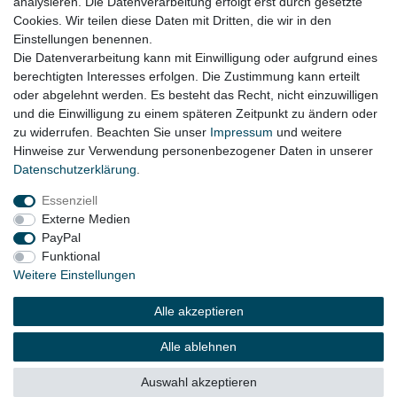
analysieren. Die Datenverarbeitung erfolgt erst durch gesetzte
Cookies. Wir teilen diese Daten mit Dritten, die wir in den
der Lage ist und das gekaufte Teil auch einbauen möchte.
Einstellungen benennen.
Die Datenverarbeitung kann mit Einwilligung oder aufgrund eines
berechtigten Interesses erfolgen. Die Zustimmung kann erteilt
oder abgelehnt werden. Es besteht das Recht, nicht einzuwilligen
Lieferzeit etwa 1 bis 3 Werktage
und die Einwilligung zu einem späteren Zeitpunkt zu ändern oder
zu widerrufen. Beachten Sie unser
Impressum
und weitere
Hinweise zur Verwendung personenbezogener Daten in unserer
Daten­schutz­erklärung
.
Impressum
Daten­schutz­erklärung
AGB
Essenziell
Externe Medien
Widerrufs­recht
Kontakt
Vertrag widerrufen
PayPal
Funktional
Weitere Einstellungen
© Copyright 2026 | Alle Rechte vorbehalten.
Alle akzeptieren
Alle ablehnen
Auswahl akzeptieren