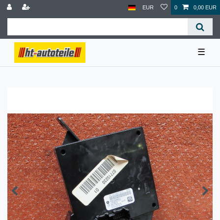
EUR
0
0,00 EUR
☰