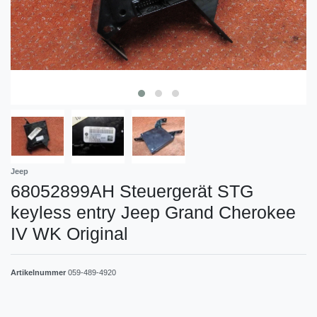
Jeep
68052899AH Steuergerät STG
keyless entry Jeep Grand Cherokee
IV WK Original
Artikelnummer
059-489-4920