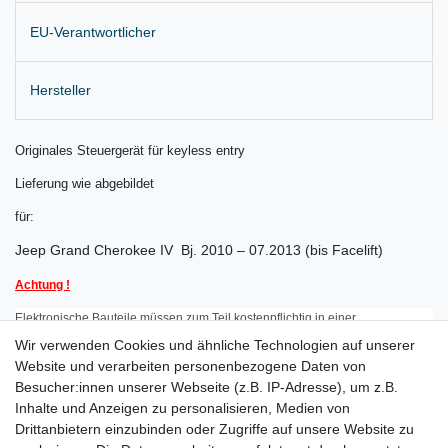
EU-Verantwortlicher
Hersteller
Originales Steuergerät für keyless entry
Lieferung wie abgebildet
für:
Jeep Grand Cherokee IV Bj. 2010 – 07.2013 (bis Facelift)
Achtung !
Elektronische Bauteile müssen zum Teil kostenpflichtig in einer
Wir verwenden Cookies und ähnliche Technologien auf unserer
Fachwerkstatt codiert und angelernt werden.
Website und verarbeiten personenbezogene Daten von
Besucher:innen unserer Webseite (z.B. IP-Adresse), um z.B.
Eventuell benötigte Codes können von uns nicht geliefert werden.
Inhalte und Anzeigen zu personalisieren, Medien von
Bitte klären Sie mit der Werkstatt Ihres Vertrauens
im Vorfeld
ob diese dazu
Drittanbietern einzubinden oder Zugriffe auf unsere Website zu
in