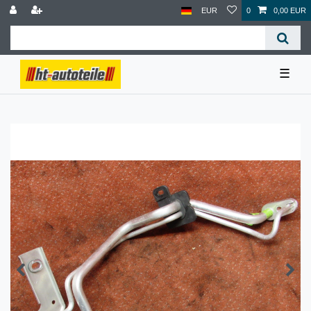
EUR
0
0,00 EUR
☰