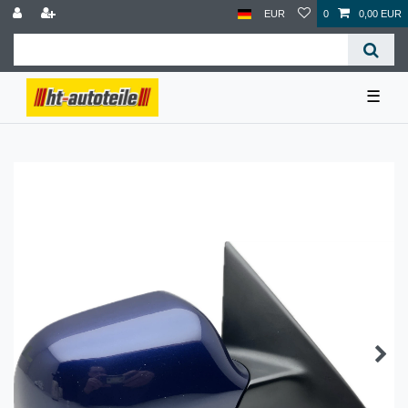
EUR
0
0,00 EUR
☰