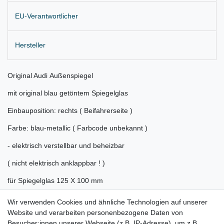
EU-Verantwortlicher
Hersteller
Original Audi Außenspiegel
mit original blau getöntem Spiegelglas
Einbauposition: rechts ( Beifahrerseite )
Farbe: blau-metallic ( Farbcode unbekannt )
- elektrisch verstellbar und beheizbar
( nicht elektrisch anklappbar ! )
für Spiegelglas 125 X 100 mm
Lieferung wie abgebildet
Wir verwenden Cookies und ähnliche Technologien auf unserer
Website und verarbeiten personenbezogene Daten von
Gerne prüfen wir für Sie anhand Ihrer Fahrgestellnummer (VIN)
Besucher:innen unserer Webseite (z.B. IP-Adresse), um z.B.