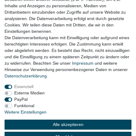
ob der Artikel bei Ihrem Fahrzeug passt
Inhalte und Anzeigen zu personalisieren, Medien von
Drittanbietern einzubinden oder Zugriffe auf unsere Website zu
für:
analysieren. Die Datenverarbeitung erfolgt erst durch gesetzte
Cookies. Wir teilen diese Daten mit Dritten, die wir in den
Audi A6 4B Bj. 07/1999 - 05/2001
Einstellungen benennen.
Die Datenverarbeitung kann mit Einwilligung oder aufgrund eines
berechtigten Interesses erfolgen. Die Zustimmung kann erteilt
oder abgelehnt werden. Es besteht das Recht, nicht einzuwilligen
Lieferzeit etwa 1 bis 3 Werktage
und die Einwilligung zu einem späteren Zeitpunkt zu ändern oder
zu widerrufen. Beachten Sie unser
Impressum
und weitere
Hinweise zur Verwendung personenbezogener Daten in unserer
Daten­schutz­erklärung
.
Impressum
Daten­schutz­erklärung
AGB
Essenziell
Externe Medien
Widerrufs­recht
Kontakt
Vertrag widerrufen
PayPal
Funktional
Weitere Einstellungen
© Copyright 2026 | Alle Rechte vorbehalten.
Alle akzeptieren