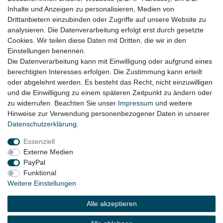
Inhalte und Anzeigen zu personalisieren, Medien von
VW Golf 5 / 6 Variant Bj. 2007 - 2013
Drittanbietern einzubinden oder Zugriffe auf unsere Website zu
VW Golf Plus Bj. 2005 - 2014
analysieren. Die Datenverarbeitung erfolgt erst durch gesetzte
Cookies. Wir teilen diese Daten mit Dritten, die wir in den
VW Jetta 1K Bj. 2005 - 2010
Einstellungen benennen.
Die Datenverarbeitung kann mit Einwilligung oder aufgrund eines
berechtigten Interesses erfolgen. Die Zustimmung kann erteilt
oder abgelehnt werden. Es besteht das Recht, nicht einzuwilligen
Lieferzeit etwa 1 bis 3 Werktage
und die Einwilligung zu einem späteren Zeitpunkt zu ändern oder
zu widerrufen. Beachten Sie unser
Impressum
und weitere
Hinweise zur Verwendung personenbezogener Daten in unserer
Daten­schutz­erklärung
.
Impressum
Daten­schutz­erklärung
AGB
Essenziell
Externe Medien
Widerrufs­recht
Kontakt
Vertrag widerrufen
PayPal
Funktional
Weitere Einstellungen
© Copyright 2026 | Alle Rechte vorbehalten.
Alle akzeptieren