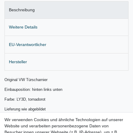
Beschreibung
Weitere Details
EU-Verantwortlicher
Hersteller
Original VW Türscharnier
Einbauposition: hinten links unten
Farbe: LY3D, tornadorot
Lieferung wie abgebildet
für:
Wir verwenden Cookies und ähnliche Technologien auf unserer
Website und verarbeiten personenbezogene Daten von
VW Golf 5 / 6 Bj. 2003 - 2012
Besucher:innen unserer Webseite (z.B. IP-Adresse), um z.B.