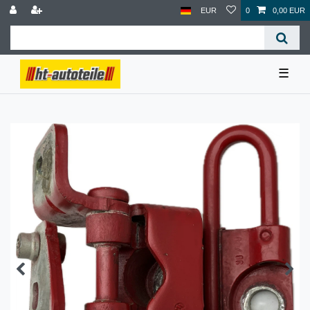
EUR
0
0,00 EUR
☰