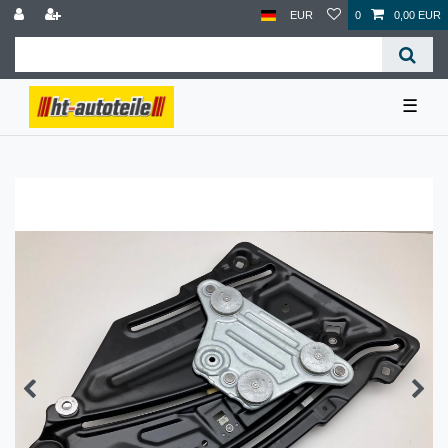
EUR
0
0,00 EUR
☰