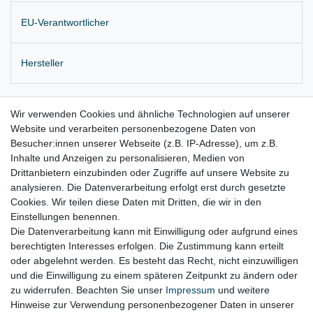
EU-Verantwortlicher
Hersteller
Originale Fensterhebermechanik für elektrischen Fensterheber
Wir verwenden Cookies und ähnliche Technologien auf unserer
Website und verarbeiten personenbezogene Daten von
Einbauposition: hinten links
Besucher:innen unserer Webseite (z.B. IP-Adresse), um z.B.
Lieferung wie abgebildet
Inhalte und Anzeigen zu personalisieren, Medien von
Drittanbietern einzubinden oder Zugriffe auf unsere Website zu
für:
analysieren. Die Datenverarbeitung erfolgt erst durch gesetzte
Cookies. Wir teilen diese Daten mit Dritten, die wir in den
VW EOS Bj. 2006 - 2015
Einstellungen benennen.
Die Datenverarbeitung kann mit Einwilligung oder aufgrund eines
berechtigten Interesses erfolgen. Die Zustimmung kann erteilt
oder abgelehnt werden. Es besteht das Recht, nicht einzuwilligen
Lieferzeit etwa 1 bis 3 Werktage
und die Einwilligung zu einem späteren Zeitpunkt zu ändern oder
zu widerrufen. Beachten Sie unser
Impressum
und weitere
Hinweise zur Verwendung personenbezogener Daten in unserer