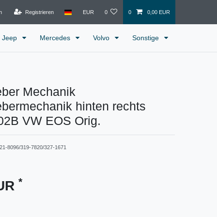
n
Registrieren
EUR
0
0
0,00 EUR
Jeep
Mercedes
Volvo
Sonstige
eber Mechanik
bermechanik hinten rechts
02B VW EOS Orig.
21-8096/319-7820/327-1671
*
EUR