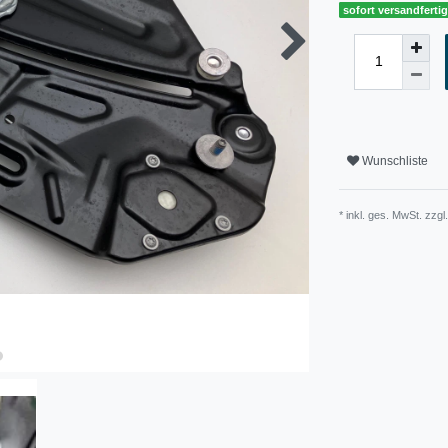
sofort versandferti
Wunschliste
* inkl. ges. MwSt. zzgl