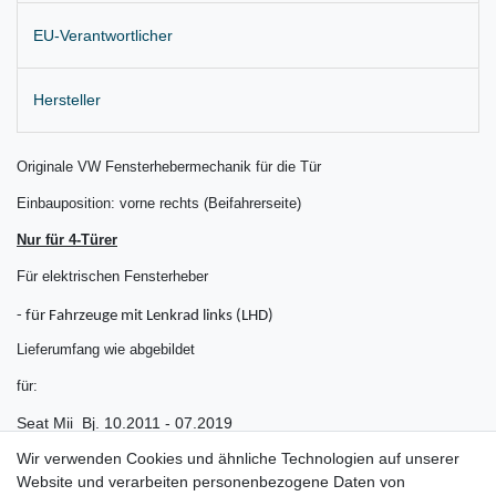
EU-Verantwortlicher
Hersteller
Originale VW Fensterhebermechanik für die Tür
Einbauposition: vorne rechts (Beifahrerseite)
Nur für 4-Türer
Für elektrischen Fensterheber
- für Fahrzeuge mit Lenkrad links (LHD)
Lieferumfang wie abgebildet
für:
Seat Mii Bj. 10.2011 - 07.2019
Wir verwenden Cookies und ähnliche Technologien auf unserer
Seat e-Mii Bj. 08.2019 – 07.2021
Website und verarbeiten personenbezogene Daten von
Skoda Citigo Bj. 10.2011 - 08.2019