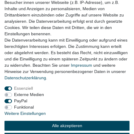
Besucher:innen unserer Webseite (z.B. IP-Adresse), um z.B.
Inhalte und Anzeigen zu personalisieren, Medien von
Skoda eCitigo iV Bj. 09.2019 - 08.2021
Drittanbietern einzubinden oder Zugriffe auf unsere Website zu
VW up! AA Bj. 10.2011 – 2021
analysieren. Die Datenverarbeitung erfolgt erst durch gesetzte
Cookies. Wir teilen diese Daten mit Dritten, die wir in den
VW e-up! AA Bj. 09.2016 – 2023
Einstellungen benennen.
Die Datenverarbeitung kann mit Einwilligung oder aufgrund eines
berechtigten Interesses erfolgen. Die Zustimmung kann erteilt
oder abgelehnt werden. Es besteht das Recht, nicht einzuwilligen
Lieferzeit etwa 1 bis 3 Werktage
und die Einwilligung zu einem späteren Zeitpunkt zu ändern oder
zu widerrufen. Beachten Sie unser
Impressum
und weitere
Hinweise zur Verwendung personenbezogener Daten in unserer
Daten­schutz­erklärung
.
Impressum
Daten­schutz­erklärung
AGB
Essenziell
Externe Medien
Widerrufs­recht
Kontakt
Vertrag widerrufen
PayPal
Funktional
Weitere Einstellungen
© Copyright 2026 | Alle Rechte vorbehalten.
Alle akzeptieren