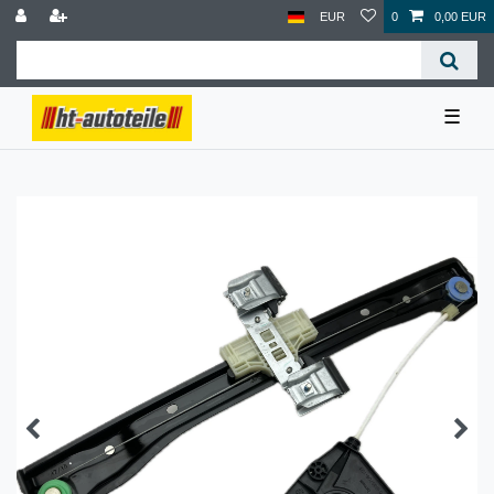
EUR
0
0,00 EUR
☰