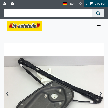
EUR
0
0,00 EUR
☰