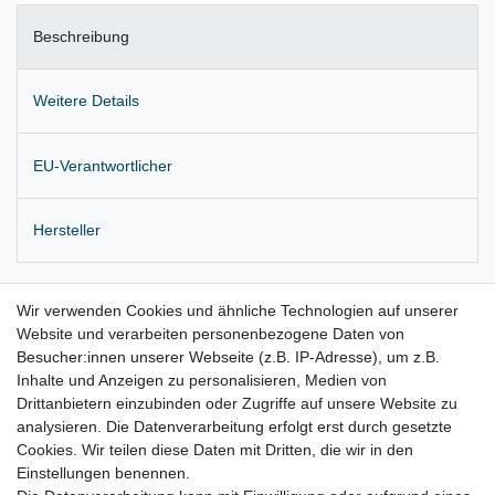
Beschreibung
Weitere Details
EU-Verantwortlicher
Hersteller
Original VW Türfeststeller mit Schutzkappe
Wir verwenden Cookies und ähnliche Technologien auf unserer
Website und verarbeiten personenbezogene Daten von
Einbauposition: hinten links oder rechts
Besucher:innen unserer Webseite (z.B. IP-Adresse), um z.B.
Lieferung wie abgebildet
Inhalte und Anzeigen zu personalisieren, Medien von
Drittanbietern einzubinden oder Zugriffe auf unsere Website zu
für:
analysieren. Die Datenverarbeitung erfolgt erst durch gesetzte
Cookies. Wir teilen diese Daten mit Dritten, die wir in den
VW Tiguan I 5N Bj. 08.2007 –
01.2016
Einstellungen benennen.