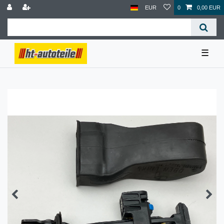
EUR
0
0,00 EUR
☰