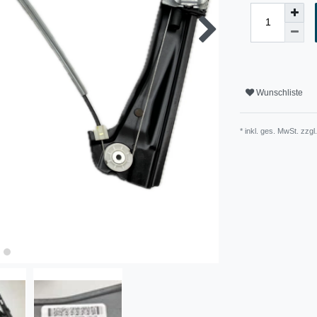
Wunschliste
* inkl. ges. MwSt. zzgl