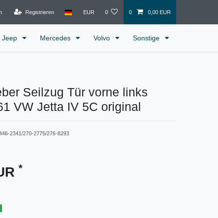
n
Registrieren
EUR
0
0
0,00 EUR
Jeep
Mercedes
Volvo
Sonstige
ber Seilzug Tür vorne links
 VW Jetta IV 5C original
446-2341/270-2775/276-8293
*
EUR
g