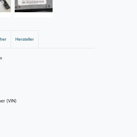
cher
Hersteller
ks
er (VIN)