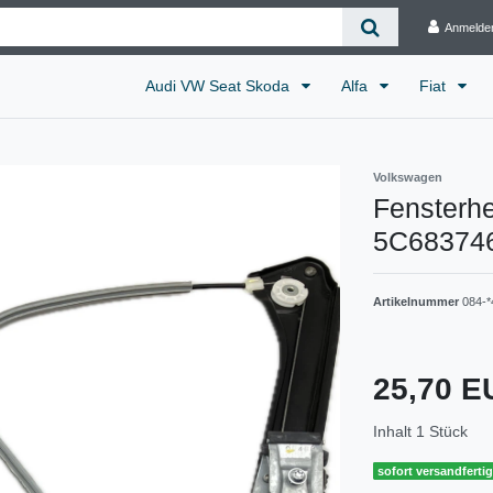
Anmelde
Audi VW Seat Skoda
Alfa
Fiat
Volkswagen
Fensterhe
5C6837461
Artikelnummer
084-*
25,70 
Inhalt
1
Stück
sofort versandferti