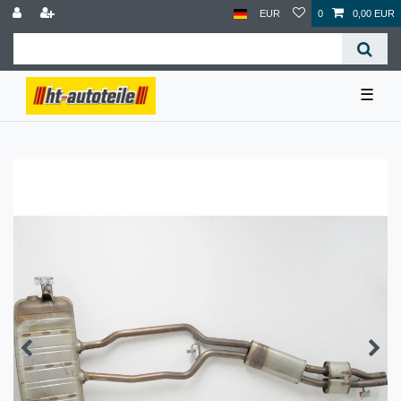
EUR
0
0,00 EUR
☰