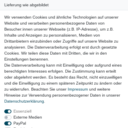
Lieferung wie abgebildet
Gerne prüfen wir für Sie anhand Ihrer Fahrgestellnummer (VIN)
Wir verwenden Cookies und ähnliche Technologien auf unserer
Website und verarbeiten personenbezogene Daten von
ob der Artikel bei Ihrem Fahrzeug passt
Besucher:innen unserer Webseite (z.B. IP-Adresse), um z.B.
für:
Inhalte und Anzeigen zu personalisieren, Medien von
Drittanbietern einzubinden oder Zugriffe auf unsere Website zu
VW Touareg 7P Bj. 2010 - 2018
analysieren. Die Datenverarbeitung erfolgt erst durch gesetzte
Cookies. Wir teilen diese Daten mit Dritten, die wir in den
Einstellungen benennen.
Die Datenverarbeitung kann mit Einwilligung oder aufgrund eines
berechtigten Interesses erfolgen. Die Zustimmung kann erteilt
oder abgelehnt werden. Es besteht das Recht, nicht einzuwilligen
Lieferzeit etwa 1 bis 3 Werktage
und die Einwilligung zu einem späteren Zeitpunkt zu ändern oder
zu widerrufen. Beachten Sie unser
Impressum
und weitere
Hinweise zur Verwendung personenbezogener Daten in unserer
Daten­schutz­erklärung
.
Impressum
Daten­schutz­erklärung
AGB
Essenziell
Externe Medien
Widerrufs­recht
Kontakt
Vertrag widerrufen
PayPal