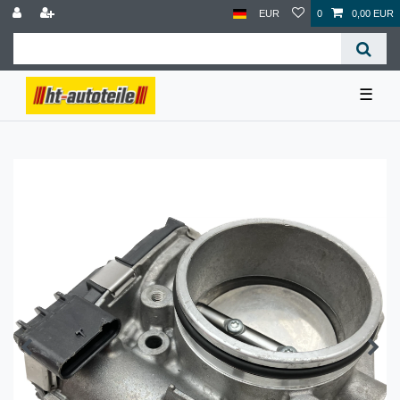
EUR
0
0,00 EUR
☰