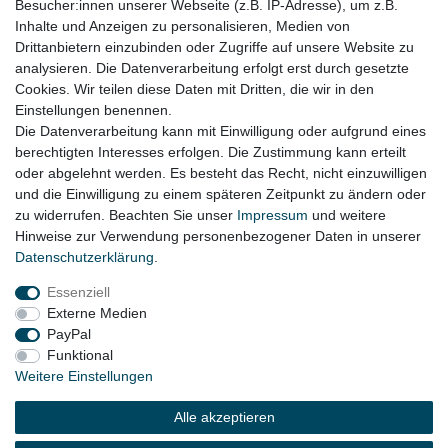
Besucher:innen unserer Webseite (z.B. IP-Adresse), um z.B.
z.B. für:
Inhalte und Anzeigen zu personalisieren, Medien von
Drittanbietern einzubinden oder Zugriffe auf unsere Website zu
Mercedes C Klasse ( 206 ) Bj. 2021 - 2023
analysieren. Die Datenverarbeitung erfolgt erst durch gesetzte
Cookies. Wir teilen diese Daten mit Dritten, die wir in den
Mercedes GLC ( 254 ) Bj. 2022 - 2023
Einstellungen benennen.
Die Datenverarbeitung kann mit Einwilligung oder aufgrund eines
berechtigten Interesses erfolgen. Die Zustimmung kann erteilt
oder abgelehnt werden. Es besteht das Recht, nicht einzuwilligen
Lieferzeit etwa 1 bis 3 Werktage
und die Einwilligung zu einem späteren Zeitpunkt zu ändern oder
zu widerrufen. Beachten Sie unser
Impressum
und weitere
Hinweise zur Verwendung personenbezogener Daten in unserer
Daten­schutz­erklärung
.
Impressum
Daten­schutz­erklärung
AGB
Essenziell
Externe Medien
Widerrufs­recht
Kontakt
Vertrag widerrufen
PayPal
Funktional
Weitere Einstellungen
© Copyright 2026 | Alle Rechte vorbehalten.
Alle akzeptieren