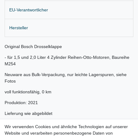
EU-Verantwortlicher
Hersteller
Original Bosch Drosselklappe
- für 1,5 und 2,0 Liter 4 Zylinder Reihen-Otto-Motoren, Baureihe
M254
Neuware aus Bulk-Verpackung, nur leichte Lagerspuren, siehe
Fotos
voll funktionsfähig, 0 km
Produktion: 2021
Lieferung wie abgebildet
Gerne prüfen wir für Sie anhand Ihrer Fahrgestellnummer (VIN)
Wir verwenden Cookies und ähnliche Technologien auf unserer
Website und verarbeiten personenbezogene Daten von
ob der Artikel bei Ihrem Fahrzeug passt