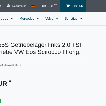
n
Registrieren
EUR
0
0
0,00 EUR
Jeep
Mercedes
Volvo
Sonstige
S Getriebelager links 2,0 TSI
riebe VW Eos Scirocco III orig.
28-8652/326-8276
*
EUR
g