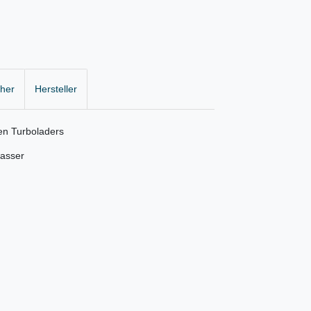
cher
Hersteller
ken Turboladers
wasser