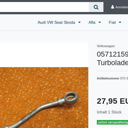
Anmelde
Audi VW Seat Skoda
Alfa
Fiat
Volkswagen
057121597
Turbolade
Artikelnummer
070-
27,95 
Inhalt
1
Stück
sofort versandferti