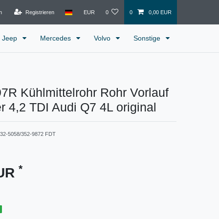
n
Registrieren
EUR
0
0
0,00 EUR
Jeep
Mercedes
Volvo
Sonstige
R Kühlmittelrohr Rohr Vorlauf
r 4,2 TDI Audi Q7 4L original
332-5058/352-9872 FDT
*
EUR
g