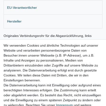
EU-Verantwortlicher
Hersteller
Originales Verbindungsrohr für die Abgasrückführung, links
Lieferung wie abgebildet
Wir verwenden Cookies und ähnliche Technologien auf unserer
Website und verarbeiten personenbezogene Daten von
für:
Besucher:innen unserer Webseite (z.B. IP-Adresse), um z.B.
Inhalte und Anzeigen zu personalisieren, Medien von
Audi A8 4H Bj. 2009 - 2017 (CDSB, CTEC)
Drittanbietern einzubinden oder Zugriffe auf unsere Website zu
Audi Q7 Bj. 06/2009 - 2015 (CCFA, CCFC)
analysieren. Die Datenverarbeitung erfolgt erst durch gesetzte
Cookies. Wir teilen diese Daten mit Dritten, die wir in den
VW Touareg 7P Bj. 2010 - 2018 ( CKDA)
Einstellungen benennen.
Die Datenverarbeitung kann mit Einwilligung oder aufgrund eines
berechtigten Interesses erfolgen. Die Zustimmung kann erteilt
oder abgelehnt werden. Es besteht das Recht, nicht einzuwilligen
Lieferzeit etwa 1 bis 3 Werktage
und die Einwilligung zu einem späteren Zeitpunkt zu ändern oder
zu widerrufen. Beachten Sie unser
Impressum
und weitere