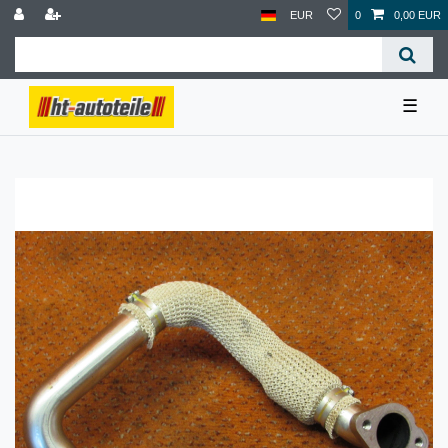
EUR
0
0,00 EUR
☰