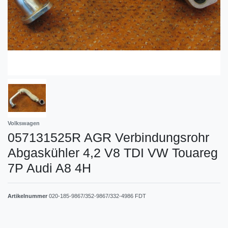
Volkswagen
057131525R AGR Verbindungsrohr
Abgaskühler 4,2 V8 TDI VW Touareg
7P Audi A8 4H
Artikelnummer
020-185-9867/352-9867/332-4986 FDT