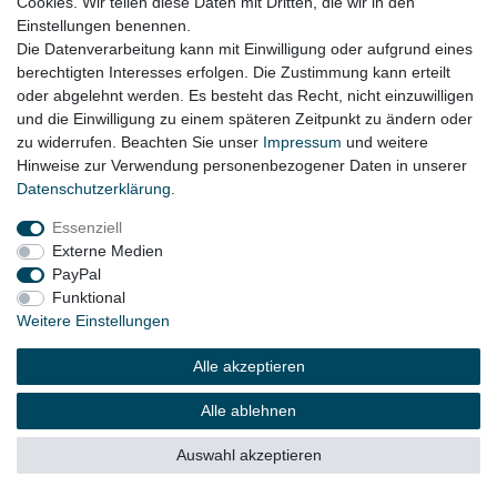
Cookies. Wir teilen diese Daten mit Dritten, die wir in den
Einstellungen benennen.
Die Datenverarbeitung kann mit Einwilligung oder aufgrund eines
Impressum
Daten­schutz­erklärung
AGB
berechtigten Interesses erfolgen. Die Zustimmung kann erteilt
oder abgelehnt werden. Es besteht das Recht, nicht einzuwilligen
und die Einwilligung zu einem späteren Zeitpunkt zu ändern oder
Widerrufs­recht
Kontakt
Vertrag widerrufen
zu widerrufen. Beachten Sie unser
Impressum
und weitere
Hinweise zur Verwendung personenbezogener Daten in unserer
Daten­schutz­erklärung
.
© Copyright 2026 | Alle Rechte vorbehalten.
Essenziell
Externe Medien
PayPal
Funktional
Weitere Einstellungen
Alle akzeptieren
Alle ablehnen
Auswahl akzeptieren