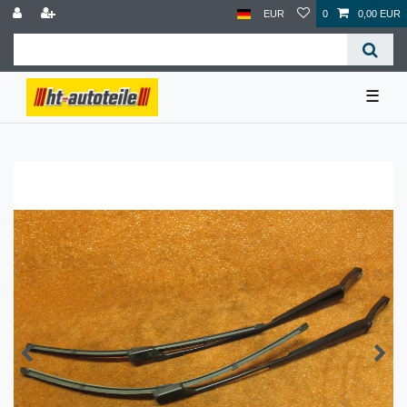
EUR
0
0,00 EUR
☰