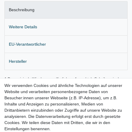
Beschreibung
Weitere Details
EU-Verantwortlicher
Hersteller
1 Paar originale Wischerarme (1x links + 1x rechts), Scheibenwischer
inkl. Wischerblatt
Wir verwenden Cookies und ähnliche Technologien auf unserer
Website und verarbeiten personenbezogene Daten von
Einbauposition: Vorne links und rechts
Besucher:innen unserer Webseite (z.B. IP-Adresse), um z.B.
Inhalte und Anzeigen zu personalisieren, Medien von
Lieferung wie abgebildet
Drittanbietern einzubinden oder Zugriffe auf unsere Website zu
für:
analysieren. Die Datenverarbeitung erfolgt erst durch gesetzte
Cookies. Wir teilen diese Daten mit Dritten, die wir in den
VW Tiguan I Bj. 2007 - 2016
Einstellungen benennen.