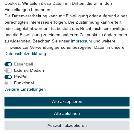
Cookies. Wir teilen diese Daten mit Dritten, die wir in den
VW Golf 6 Cabrio Bj. 2011 - 2016
Einstellungen benennen.
Die Datenverarbeitung kann mit Einwilligung oder aufgrund eines
berechtigten Interesses erfolgen. Die Zustimmung kann erteilt
oder abgelehnt werden. Es besteht das Recht, nicht einzuwilligen
Lieferzeit etwa 1 bis 3 Werktage
und die Einwilligung zu einem späteren Zeitpunkt zu ändern oder
zu widerrufen. Beachten Sie unser
Impressum
und weitere
Hinweise zur Verwendung personenbezogener Daten in unserer
Daten­schutz­erklärung
.
Impressum
Daten­schutz­erklärung
AGB
Essenziell
Externe Medien
Widerrufs­recht
Kontakt
Vertrag widerrufen
PayPal
Funktional
Weitere Einstellungen
© Copyright 2026 | Alle Rechte vorbehalten.
Alle akzeptieren
Alle ablehnen
Auswahl akzeptieren