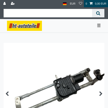
EUR
0
0,00 EUR
☰