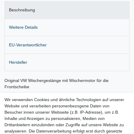
Beschreibung
Weitere Details
EU-Verantwortlicher
Hersteller
Original VW Wischergestänge mit Wischermotor für die
Frontscheibe
Lieferung wie abgebildet
Wir verwenden Cookies und ähnliche Technologien auf unserer
Website und verarbeiten personenbezogene Daten von
Gerne prüfen wir für Sie anhand Ihrer Fahrgestellnummer (VIN)
Besucher:innen unserer Webseite (z.B. IP-Adresse), um z.B.
ob der Artikel bei Ihrem Fahrzeug passt
Inhalte und Anzeigen zu personalisieren, Medien von
Drittanbietern einzubinden oder Zugriffe auf unsere Website zu
für:
analysieren. Die Datenverarbeitung erfolgt erst durch gesetzte