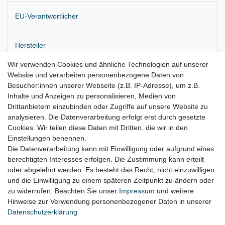
EU-Verantwortlicher
Hersteller
Wir verwenden Cookies und ähnliche Technologien auf unserer
Website und verarbeiten personenbezogene Daten von
Originales Wischergestänge mit Motor für die Frontscheibe
Besucher:innen unserer Webseite (z.B. IP-Adresse), um z.B.
Lieferung wie abgebildet
Inhalte und Anzeigen zu personalisieren, Medien von
Drittanbietern einzubinden oder Zugriffe auf unsere Website zu
für:
analysieren. Die Datenverarbeitung erfolgt erst durch gesetzte
Cookies. Wir teilen diese Daten mit Dritten, die wir in den
VW Scirocco Bj. 2008 - 2017
Einstellungen benennen.
Die Datenverarbeitung kann mit Einwilligung oder aufgrund eines
berechtigten Interesses erfolgen. Die Zustimmung kann erteilt
oder abgelehnt werden. Es besteht das Recht, nicht einzuwilligen
Lieferzeit etwa 1 bis 3 Werktage
und die Einwilligung zu einem späteren Zeitpunkt zu ändern oder
zu widerrufen. Beachten Sie unser
Impressum
und weitere
Hinweise zur Verwendung personenbezogener Daten in unserer
Daten­schutz­erklärung
.
Impressum
Daten­schutz­erklärung
AGB