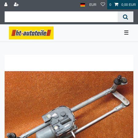
EUR
0
0,00 EUR
☰