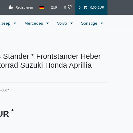
n
Registrieren
EUR
0
0
0,00 EUR
Jeep
Mercedes
Volvo
Sonstige
 Ständer * Frontständer Heber
orrad Suzuki Honda Aprillia
D-3507
*
EUR