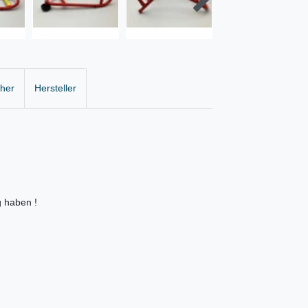
cher
Hersteller
g haben !