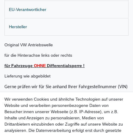
EU-Verantwortlicher
Hersteller
Original VW Antriebswelle
für die Hinterachse links oder rechts
für Fahrzeuge
OHNE
Differentialsperre !
Lieferung wie abgebildet
Gerne prüfen wir für Sie anhand Ihrer Fahrgestellnummer (VIN)
ob der Artikel bei Ihrem Fahrzeug passt
Wir verwenden Cookies und ähnliche Technologien auf unserer
Website und verarbeiten personenbezogene Daten von
für:
Besucher:innen unserer Webseite (z.B. IP-Adresse), um z.B.
VW Touareg 7L Bj. 2002 - 2010 (alle V6 Motoren)
Inhalte und Anzeigen zu personalisieren, Medien von
Drittanbietern einzubinden oder Zugriffe auf unsere Website zu
VW Touareg 7L Bj. 05.2005 - 2010 (alle 8-Zylinder Motoren)
analysieren. Die Datenverarbeitung erfolgt erst durch gesetzte