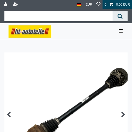
EUR
0
0,00 EUR
☰