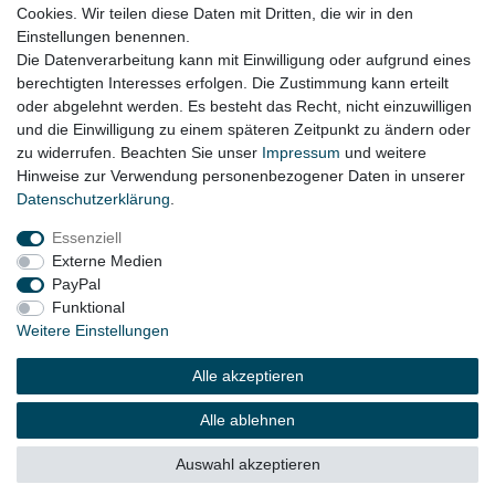
Cookies. Wir teilen diese Daten mit Dritten, die wir in den
VW Touareg 7L Bj. 09.2006 - 2010 (alle V10 und W12 Motoren)
Einstellungen benennen.
Die Datenverarbeitung kann mit Einwilligung oder aufgrund eines
berechtigten Interesses erfolgen. Die Zustimmung kann erteilt
oder abgelehnt werden. Es besteht das Recht, nicht einzuwilligen
Lieferzeit etwa 1 bis 3 Werktage
und die Einwilligung zu einem späteren Zeitpunkt zu ändern oder
zu widerrufen. Beachten Sie unser
Impressum
und weitere
Hinweise zur Verwendung personenbezogener Daten in unserer
Daten­schutz­erklärung
.
Impressum
Daten­schutz­erklärung
AGB
Essenziell
Externe Medien
Widerrufs­recht
Kontakt
Vertrag widerrufen
PayPal
Funktional
Weitere Einstellungen
© Copyright 2026 | Alle Rechte vorbehalten.
Alle akzeptieren
Alle ablehnen
Auswahl akzeptieren