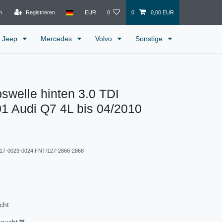
n
Registrieren
EUR
0
0
0,00 EUR
Jeep
Mercedes
Volvo
Sonstige
bswelle hinten 3.0 TDI
1 Audi Q7 4L bis 04/2010
117-0023-0024 FNT/127-2866-2868
cht
raucht
**