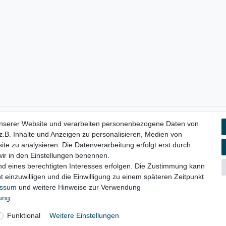
unserer Website und verarbeiten personenbezogene Daten von
aten­schutz­erklärung
AGB
Widerrufs­recht
Vertrag widerru
.B. Inhalte und Anzeigen zu personalisieren, Medien von
ite zu analysieren. Die Datenverarbeitung erfolgt erst durch
 wir in den Einstellungen benennen.
nd eines berechtigten Interesses erfolgen. Die Zustimmung kann
© Copyright 2026 | Alle Rechte vorbehalten.
t einzuwilligen und die Einwilligung zu einem späteren Zeitpunkt
essum
und weitere Hinweise zur Verwendung
rung
.
Funktional
Weitere Einstellungen