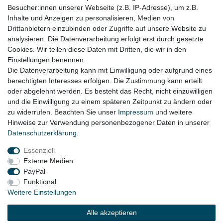
Besucher:innen unserer Webseite (z.B. IP-Adresse), um z.B.
Audi A4 8K allroad
Bj. 09/2011 - 2016 (ab Facelift)
Inhalte und Anzeigen zu personalisieren, Medien von
Drittanbietern einzubinden oder Zugriffe auf unsere Website zu
Audi A5 8F Cabrio Bj.
- 2017
09/2011
(ab Facelift)
analysieren. Die Datenverarbeitung erfolgt erst durch gesetzte
Cookies. Wir teilen diese Daten mit Dritten, die wir in den
Audi A5 8T Coupe / Sportback Bj.
- 2017
09/2011
(ab Facelift)
Einstellungen benennen.
Die Datenverarbeitung kann mit Einwilligung oder aufgrund eines
berechtigten Interesses erfolgen. Die Zustimmung kann erteilt
oder abgelehnt werden. Es besteht das Recht, nicht einzuwilligen
Lieferzeit etwa 1 bis 3 Werktage
und die Einwilligung zu einem späteren Zeitpunkt zu ändern oder
zu widerrufen. Beachten Sie unser
Impressum
und weitere
Hinweise zur Verwendung personenbezogener Daten in unserer
Daten­schutz­erklärung
.
Impressum
Daten­schutz­erklärung
AGB
Essenziell
Externe Medien
Widerrufs­recht
Kontakt
Vertrag widerrufen
PayPal
Funktional
Weitere Einstellungen
© Copyright 2026 | Alle Rechte vorbehalten.
Alle akzeptieren