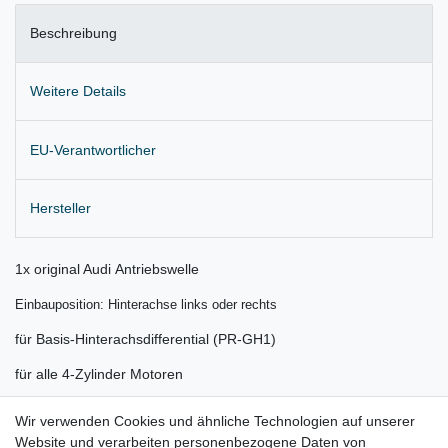
Beschreibung
Weitere Details
EU-Verantwortlicher
Hersteller
1x original Audi Antriebswelle
Einbauposition: Hinterachse links oder rechts
für Basis-Hinterachsdifferential (PR-GH1)
für alle 4-Zylinder Motoren
für:
Wir verwenden Cookies und ähnliche Technologien auf unserer
Website und verarbeiten personenbezogene Daten von
Audi A4 8K Bj. 09/2011 - 2015 (ab Facelift)