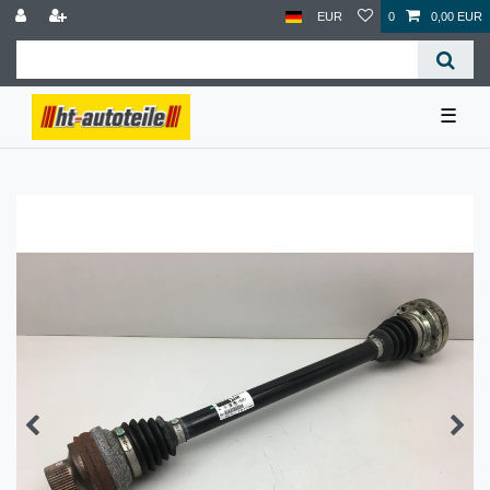
EUR
0
0,00 EUR
☰