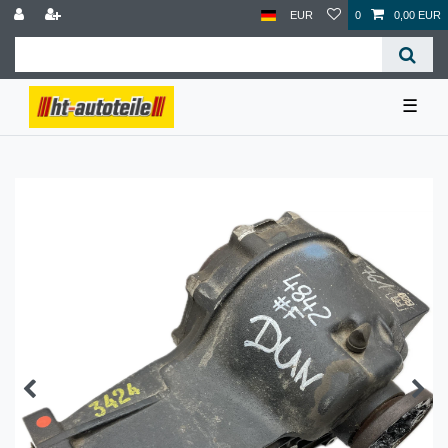
EUR
0
0,00 EUR
☰