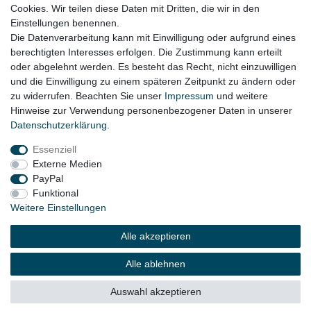
Cookies. Wir teilen diese Daten mit Dritten, die wir in den
VW Passat 3B Bj. 1999 - 2000
Einstellungen benennen.
Die Datenverarbeitung kann mit Einwilligung oder aufgrund eines
berechtigten Interesses erfolgen. Die Zustimmung kann erteilt
oder abgelehnt werden. Es besteht das Recht, nicht einzuwilligen
Lieferzeit etwa 1 bis 3 Werktage
und die Einwilligung zu einem späteren Zeitpunkt zu ändern oder
zu widerrufen. Beachten Sie unser
Impressum
und weitere
Hinweise zur Verwendung personenbezogener Daten in unserer
Daten­schutz­erklärung
.
Impressum
Daten­schutz­erklärung
AGB
Essenziell
Externe Medien
Widerrufs­recht
Kontakt
Vertrag widerrufen
PayPal
Funktional
Weitere Einstellungen
© Copyright 2026 | Alle Rechte vorbehalten.
Alle akzeptieren
Alle ablehnen
Auswahl akzeptieren