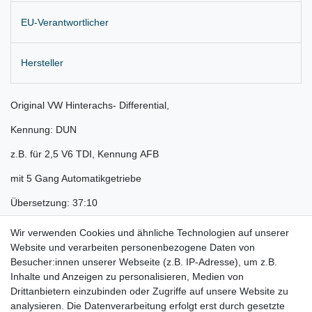
EU-Verantwortlicher
Hersteller
Original VW Hinterachs- Differential,
Kennung: DUN
z.B. für 2,5 V6 TDI, Kennung AFB
mit 5 Gang Automatikgetriebe
Übersetzung: 37:10
Lieferung wie abgebildet
Wir verwenden Cookies und ähnliche Technologien auf unserer
Website und verarbeiten personenbezogene Daten von
Gerne prüfen wir für Sie anhand Ihrer Fahrgestellnummer (VIN)
Besucher:innen unserer Webseite (z.B. IP-Adresse), um z.B.
Inhalte und Anzeigen zu personalisieren, Medien von
ob der Artikel bei Ihrem Fahrzeug passt
Drittanbietern einzubinden oder Zugriffe auf unsere Website zu
für:
analysieren. Die Datenverarbeitung erfolgt erst durch gesetzte