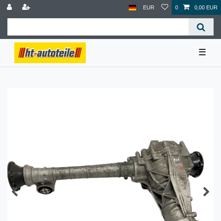
EUR
0
0,00 EUR
☰