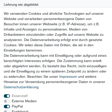
Lieferung wie abgebildet
Wir verwenden Cookies und ähnliche Technologien auf unserer
Gerne prüfen wir für Sie anhand Ihrer Fahrgestellnummer (VIN)
Website und verarbeiten personenbezogene Daten von
ob der Artikel bei Ihrem Fahrzeug passt
Besucher:innen unserer Webseite (z.B. IP-Adresse), um z.B.
Inhalte und Anzeigen zu personalisieren, Medien von
für:
Drittanbietern einzubinden oder Zugriffe auf unsere Website zu
Audi Q7 4L BJ. 2005 - 2010 ( BAR )
analysieren. Die Datenverarbeitung erfolgt erst durch gesetzte
Cookies. Wir teilen diese Daten mit Dritten, die wir in den
VW Touareg 7L Bj. 2006 - 1010 ( BAR, BHK )
Einstellungen benennen.
Die Datenverarbeitung kann mit Einwilligung oder aufgrund eines
berechtigten Interesses erfolgen. Die Zustimmung kann erteilt
oder abgelehnt werden. Es besteht das Recht, nicht einzuwilligen
Lieferzeit etwa 1 bis 3 Werktage
und die Einwilligung zu einem späteren Zeitpunkt zu ändern oder
zu widerrufen. Beachten Sie unser
Impressum
und weitere
Hinweise zur Verwendung personenbezogener Daten in unserer
Daten­schutz­erklärung
.
Impressum
Daten­schutz­erklärung
AGB
Essenziell
Externe Medien
Widerrufs­recht
Kontakt
Vertrag widerrufen
PayPal
Funktional