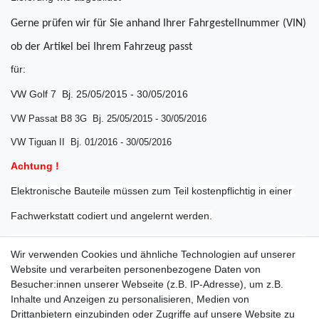
Gerne prüfen wir für Sie anhand Ihrer Fahrgestellnummer (VIN)
ob der Artikel bei Ihrem Fahrzeug passt
für:
VW Golf 7 Bj. 25/05/2015 - 30/05/2016
VW Passat B8 3G Bj. 25/05/2015 - 30/05/2016
VW Tiguan II Bj. 01/2016 - 30/05/2016
Achtung !
Elektronische Bauteile müssen zum Teil kostenpflichtig in einer
Fachwerkstatt codiert und angelernt werden.
Eventuell benötigte Codes können von uns nicht geliefert werden.
Wir verwenden Cookies und ähnliche Technologien auf unserer
Bitte klären Sie mit der Werkstatt Ihres Vertrauens im Vorfeld ob
Website und verarbeiten personenbezogene Daten von
diese dazu in
Besucher:innen unserer Webseite (z.B. IP-Adresse), um z.B.
Inhalte und Anzeigen zu personalisieren, Medien von
der Lage ist und das gekaufte Teil auch einbauen möchte!
Drittanbietern einzubinden oder Zugriffe auf unsere Website zu