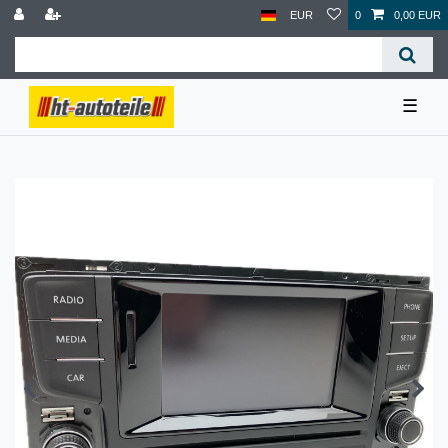
EUR
0
0,00 EUR
☰