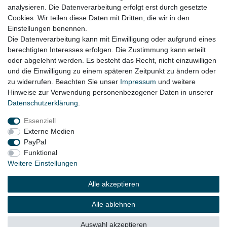
analysieren. Die Datenverarbeitung erfolgt erst durch gesetzte
Original Hersteller- Werkstätten (z.B. Audi oder VW) können das
Cookies. Wir teilen diese Daten mit Dritten, die wir in den
in der Regel NICHT mit gebrauchten Steuergeräten !
Einstellungen benennen.
Die Datenverarbeitung kann mit Einwilligung oder aufgrund eines
berechtigten Interesses erfolgen. Die Zustimmung kann erteilt
oder abgelehnt werden. Es besteht das Recht, nicht einzuwilligen
Lieferzeit etwa 1 bis 3 Werktage
und die Einwilligung zu einem späteren Zeitpunkt zu ändern oder
zu widerrufen. Beachten Sie unser
Impressum
und weitere
Hinweise zur Verwendung personenbezogener Daten in unserer
Daten­schutz­erklärung
.
Impressum
Daten­schutz­erklärung
AGB
Essenziell
Externe Medien
Widerrufs­recht
Kontakt
Vertrag widerrufen
PayPal
Funktional
Weitere Einstellungen
© Copyright 2026 | Alle Rechte vorbehalten.
Alle akzeptieren
Alle ablehnen
Auswahl akzeptieren