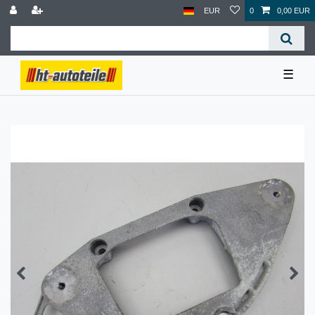
EUR
0
0,00 EUR
☰