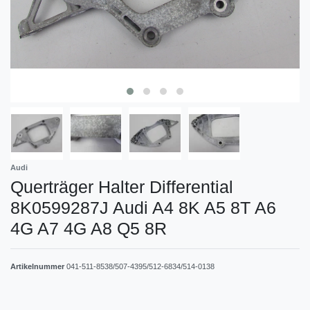
Audi
Querträger Halter Differential
8K0599287J Audi A4 8K A5 8T A6
4G A7 4G A8 Q5 8R
Artikelnummer
041-511-8538/507-4395/512-6834/514-0138