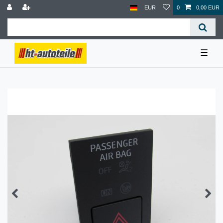
EUR
0
0,00 EUR
☰