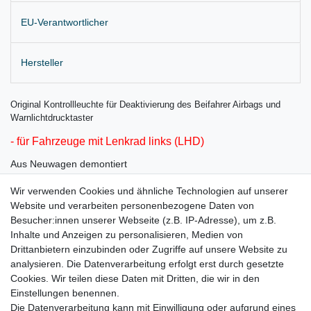
EU-Verantwortlicher
Hersteller
Original Kontrollleuchte für Deaktivierung des Beifahrer Airbags und
Warnlichtdrucktaster
- für Fahrzeuge mit Lenkrad links (LHD)
Aus Neuwagen demontiert
Farbe: WHS, satinschwarz / weiss
Wir verwenden Cookies und ähnliche Technologien auf unserer
Website und verarbeiten personenbezogene Daten von
PR- RDW, titanschwarz
Besucher:innen unserer Webseite (z.B. IP-Adresse), um z.B.
Lieferung wie abgebildet
Inhalte und Anzeigen zu personalisieren, Medien von
Drittanbietern einzubinden oder Zugriffe auf unsere Website zu
für:
analysieren. Die Datenverarbeitung erfolgt erst durch gesetzte
Cookies. Wir teilen diese Daten mit Dritten, die wir in den
Seat Tarraco KN Bj. 12.2018 – 2023
Einstellungen benennen.
Die Datenverarbeitung kann mit Einwilligung oder aufgrund eines