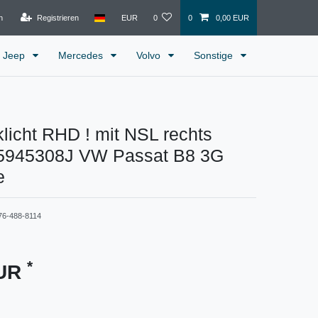
n
Registrieren
EUR
0
0
0,00 EUR
Jeep
Mercedes
Volvo
Sonstige
icht RHD ! mit NSL rechts
5945308J VW Passat B8 3G
e
76-488-8114
*
EUR