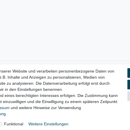
unserer Website und verarbeiten personenbezogene Daten von
aten­schutz­erklärung
AGB
Widerrufs­recht
Vertrag widerru
.B. Inhalte und Anzeigen zu personalisieren, Medien von
ite zu analysieren. Die Datenverarbeitung erfolgt erst durch
 wir in den Einstellungen benennen.
nd eines berechtigten Interesses erfolgen. Die Zustimmung kann
© Copyright 2026 | Alle Rechte vorbehalten.
t einzuwilligen und die Einwilligung zu einem späteren Zeitpunkt
essum
und weitere Hinweise zur Verwendung
rung
.
Funktional
Weitere Einstellungen