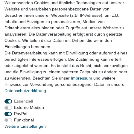
Lieferung wie abgebildet
Wir verwenden Cookies und ähnliche Technologien auf unserer
Website und verarbeiten personenbezogene Daten von
Gerne prüfen wir für Sie anhand Ihrer Fahrgestellnummer (VIN)
Besucher:innen unserer Webseite (z.B. IP-Adresse), um z.B.
ob der Artikel bei Ihrem Fahrzeug passt
Inhalte und Anzeigen zu personalisieren, Medien von
Drittanbietern einzubinden oder Zugriffe auf unsere Website zu
für:
analysieren. Die Datenverarbeitung erfolgt erst durch gesetzte
Cookies. Wir teilen diese Daten mit Dritten, die wir in den
VW Passat B8 3G Limousine Bj. 2014 - 07/2019
Einstellungen benennen.
Die Datenverarbeitung kann mit Einwilligung oder aufgrund eines
berechtigten Interesses erfolgen. Die Zustimmung kann erteilt
oder abgelehnt werden. Es besteht das Recht, nicht einzuwilligen
Lieferzeit etwa 1 bis 3 Werktage
und die Einwilligung zu einem späteren Zeitpunkt zu ändern oder
zu widerrufen. Beachten Sie unser
Impressum
und weitere
Hinweise zur Verwendung personenbezogener Daten in unserer
Daten­schutz­erklärung
.
Impressum
Daten­schutz­erklärung
AGB
Essenziell
Externe Medien
Widerrufs­recht
Kontakt
Vertrag widerrufen
PayPal
Funktional
Weitere Einstellungen
© Copyright 2026 | Alle Rechte vorbehalten.