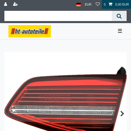
EUR
0
0,00 EUR
☰