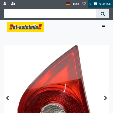
EUR
0
0,00 EUR
☰