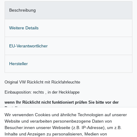
Beschreibung
Weitere Details
EU-Verantwortlicher
Hersteller
Original VW Rücklicht mit Rückfahrleuchte
Einbauposition: rechts , in der Heckklappe
wenn Ihr Rücklicht nicht funktioniert prüfen Sie bitte vor der
Bestellung
Wir verwenden Cookies und ähnliche Technologien auf unserer
das Kabel von der Heckklappe zur Karosserie auf einen Kabelbruch
Website und verarbeiten personenbezogene Daten von
! (häufiger Fehler)
Besucher:innen unserer Webseite (z.B. IP-Adresse), um z.B.
Inhalte und Anzeigen zu personalisieren, Medien von
Lieferung wie abgebildet