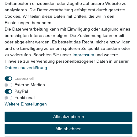
Drittanbietern einzubinden oder Zugriffe auf unsere Website zu
für:
analysieren. Die Datenverarbeitung erfolgt erst durch gesetzte
Cookies. Wir teilen diese Daten mit Dritten, die wir in den
VW Golf 5 Kurzheck Bj. 2003 - 2008
Einstellungen benennen.
Die Datenverarbeitung kann mit Einwilligung oder aufgrund eines
berechtigten Interesses erfolgen. Die Zustimmung kann erteilt
oder abgelehnt werden. Es besteht das Recht, nicht einzuwilligen
Lieferzeit etwa 1 bis 3 Werktage
und die Einwilligung zu einem späteren Zeitpunkt zu ändern oder
zu widerrufen. Beachten Sie unser
Impressum
und weitere
Hinweise zur Verwendung personenbezogener Daten in unserer
Daten­schutz­erklärung
.
Impressum
Daten­schutz­erklärung
AGB
Essenziell
Externe Medien
Widerrufs­recht
Kontakt
Vertrag widerrufen
PayPal
Funktional
Weitere Einstellungen
© Copyright 2026 | Alle Rechte vorbehalten.
Alle akzeptieren
Alle ablehnen