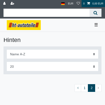
EUR
0
0,00 EUR
☰
Hinten
1
2