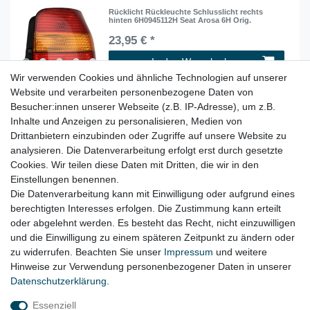
Rücklicht Rückleuchte Schlusslicht rechts
hinten 6H0945112H Seat Arosa 6H Orig.
23,95 € *
In den Warenkorb
Wir verwenden Cookies und ähnliche Technologien auf unserer
*
inkl. ges. MwSt.
zzgl.
Versandkosten
Website und verarbeiten personenbezogene Daten von
Besucher:innen unserer Webseite (z.B. IP-Adresse), um z.B.
Inhalte und Anzeigen zu personalisieren, Medien von
Zusatzbremsleuchte LED drittes Bremslicht
3.Bremsleuchte 4E0945097 Audi A8 D3 4E
Drittanbietern einzubinden oder Zugriffe auf unsere Website zu
18,95 € *
analysieren. Die Datenverarbeitung erfolgt erst durch gesetzte
Cookies. Wir teilen diese Daten mit Dritten, die wir in den
In den Warenkorb
Einstellungen benennen.
*
inkl. ges. MwSt.
zzgl.
Versandkosten
Die Datenverarbeitung kann mit Einwilligung oder aufgrund eines
berechtigten Interesses erfolgen. Die Zustimmung kann erteilt
oder abgelehnt werden. Es besteht das Recht, nicht einzuwilligen
Lieferzeit etwa 1 bis 3 Werktage
und die Einwilligung zu einem späteren Zeitpunkt zu ändern oder
zu widerrufen. Beachten Sie unser
Impressum
und weitere
Hinweise zur Verwendung personenbezogener Daten in unserer
Daten­schutz­erklärung
.
Impressum
Daten­schutz­erklärung
AGB
Essenziell