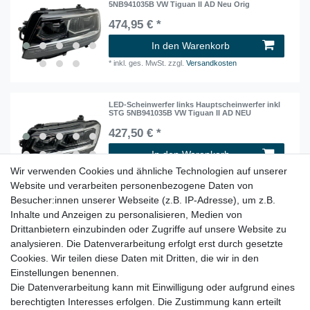
5NB941035B VW Tiguan II AD Neu Orig
474,95 € *
In den Warenkorb
*
inkl. ges. MwSt.
zzgl.
Versandkosten
LED-Scheinwerfer links Hauptscheinwerfer inkl
STG 5NB941035B VW Tiguan II AD NEU
427,50 € *
In den Warenkorb
Wir verwenden Cookies und ähnliche Technologien auf unserer
*
inkl. ges. MwSt.
zzgl.
Versandkosten
Website und verarbeiten personenbezogene Daten von
Besucher:innen unserer Webseite (z.B. IP-Adresse), um z.B.
Inhalte und Anzeigen zu personalisieren, Medien von
Nebelscheinwerfer Chrom links 5NA941699A
VW Tiguan II AD bis 05/2017 Original
Drittanbietern einzubinden oder Zugriffe auf unsere Website zu
37,95 € *
analysieren. Die Datenverarbeitung erfolgt erst durch gesetzte
Cookies. Wir teilen diese Daten mit Dritten, die wir in den
In den Warenkorb
Einstellungen benennen.
*
inkl. ges. MwSt.
zzgl.
Versandkosten
Die Datenverarbeitung kann mit Einwilligung oder aufgrund eines
berechtigten Interesses erfolgen. Die Zustimmung kann erteilt