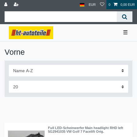
EUR
0
0,00 EUR
☰
Vorne
Full LED-Scheinwerfer Main headlight RHD left
5G2941035 VW Golf 7 Facelift Orig.