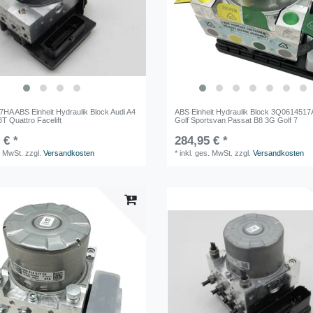
HA ABS Einheit Hydraulik Block Audi A4
ABS Einheit Hydraulik Block 3Q061451
T Quattro Facelift
Golf Sportsvan Passat B8 3G Golf 7
 € *
284,95 € *
. MwSt.
zzgl.
Versandkosten
*
inkl. ges. MwSt.
zzgl.
Versandkosten