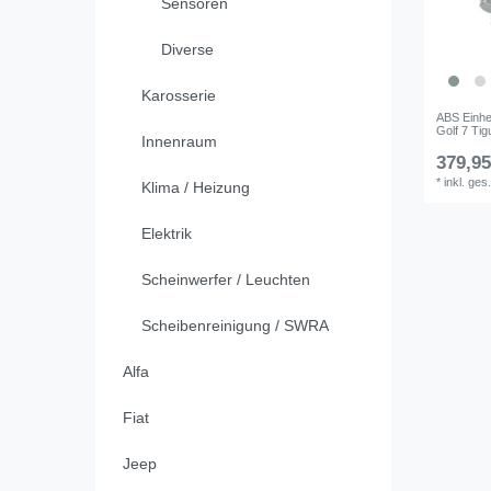
Sensoren
Diverse
Karosserie
ABS Einhe
Golf 7 Tig
Innenraum
379,95
*
inkl. ges
Klima / Heizung
Elektrik
Scheinwerfer / Leuchten
Scheibenreinigung / SWRA
Alfa
Fiat
Jeep