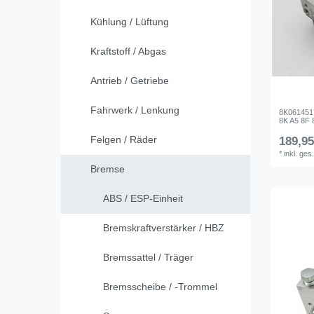
Kühlung / Lüftung
Kraftstoff / Abgas
Antrieb / Getriebe
Fahrwerk / Lenkung
8K0614517
8K A5 8F 8
Felgen / Räder
189,95
*
inkl. ges
Bremse
ABS / ESP-Einheit
Bremskraftverstärker / HBZ
Bremssattel / Träger
Bremsscheibe / -Trommel