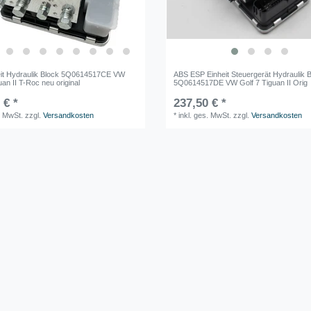
it Hydraulik Block 5Q0614517CE VW
ABS ESP Einheit Steuergerät Hydraulik 
uan II T-Roc neu original
5Q0614517DE VW Golf 7 Tiguan II Orig
 € *
237,50 € *
. MwSt.
zzgl.
Versandkosten
*
inkl. ges. MwSt.
zzgl.
Versandkosten