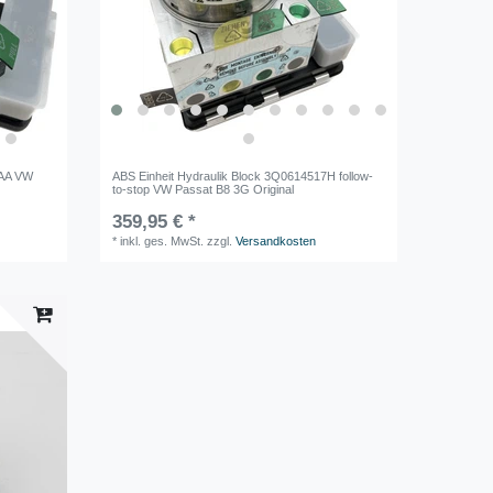
7AA VW
ABS Einheit Hydraulik Block 3Q0614517H follow-
to-stop VW Passat B8 3G Original
359,95 € *
*
inkl. ges. MwSt.
zzgl.
Versandkosten