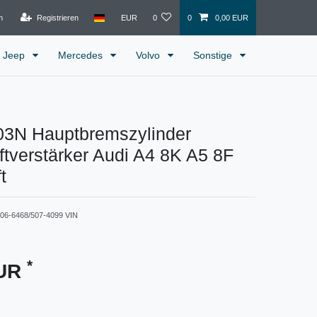
n
Registrieren
EUR
0
0
0,00 EUR
Jeep
Mercedes
Volvo
Sonstige
3N Hauptbremszylinder
tverstärker Audi A4 8K A5 8F
t
06-6468/507-4099 VIN
*
EUR