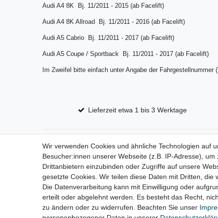
Audi A4 8K Bj. 11/2011 - 2015 (ab Facelift)
Audi A4 8K Allroad Bj.
11/2011 - 2016 (ab Facelift)
Audi A5 Cabrio Bj.
11/2011 - 2017 (ab Facelift)
Audi A5 Coupe / Sportback Bj.
11/2011 - 2017 (ab Facelift)
Im Zweifel bitte einfach unter Angabe der Fahrgestellnummer 
Lieferzeit etwa 1 bis 3 Werktage
Wir verwenden Cookies und ähnliche Technologien auf 
Impressum
D
Besucher:innen unserer Webseite (z.B. IP-Adresse), um z
Drittanbietern einzubinden oder Zugriffe auf unsere Webs
gesetzte Cookies. Wir teilen diese Daten mit Dritten, die
Die Datenverarbeitung kann mit Einwilligung oder aufgru
erteilt oder abgelehnt werden. Es besteht das Recht, nich
zu ändern oder zu widerrufen. Beachten Sie unser
Impr
personenbezogener Daten in unserer
Daten­schutz­erklä