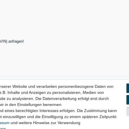
(VIN) anfragen!
unserer Website und verarbeiten personenbezogene Daten von
aten­schutz­erklärung
AGB
Widerrufs­recht
Vertrag widerru
.B. Inhalte und Anzeigen zu personalisieren, Medien von
ite zu analysieren. Die Datenverarbeitung erfolgt erst durch
 wir in den Einstellungen benennen.
nd eines berechtigten Interesses erfolgen. Die Zustimmung kann
© Copyright 2026 | Alle Rechte vorbehalten.
t einzuwilligen und die Einwilligung zu einem späteren Zeitpunkt
essum
und weitere Hinweise zur Verwendung
rung
.