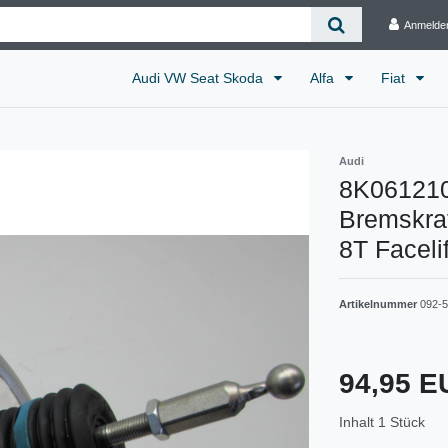
Anmelde
Audi VW Seat Skoda
Alfa
Fiat
Audi
8K061210
Bremskraf
8T Facelif
Artikelnummer
092-5
94,95 
Inhalt
1
Stück