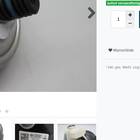
sofort versandferti
Wunschliste
* inkl. ges. MwSt. zzgl