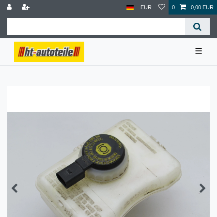
EUR
0
0,00 EUR
☰