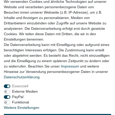
Audi A6 C7 4G Bj. 11.2010 – 09.2018
Wir verwenden Cookies und ähnliche Technologien auf unserer
Website und verarbeiten personenbezogene Daten von
Audi A6 C7 4G allroad Bj. 01.2012 – 08.2018
Besucher:innen unserer Webseite (z.B. IP-Adresse), um z.B.
Inhalte und Anzeigen zu personalisieren, Medien von
Audi A7 C7 4G Bj. 07.2010 – 05.2018
Drittanbietern einzubinden oder Zugriffe auf unsere Website zu
Audi A8 D4 4H Bj. 11.2009 – 09.2017
analysieren. Die Datenverarbeitung erfolgt erst durch gesetzte
Cookies. Wir teilen diese Daten mit Dritten, die wir in den
Audi Q5 8R Bj. 11
.2008 - 05.2017
Einstellungen benennen.
Die Datenverarbeitung kann mit Einwilligung oder aufgrund eines
berechtigten Interesses erfolgen. Die Zustimmung kann erteilt
oder abgelehnt werden. Es besteht das Recht, nicht einzuwilligen
Lieferzeit etwa 1 bis 3 Werktage
und die Einwilligung zu einem späteren Zeitpunkt zu ändern oder
zu widerrufen. Beachten Sie unser
Impressum
und weitere
Hinweise zur Verwendung personenbezogener Daten in unserer
Daten­schutz­erklärung
.
Impressum
Daten­schutz­erklärung
AGB
Essenziell
Externe Medien
Widerrufs­recht
Kontakt
Vertrag widerrufen
PayPal
Funktional
Weitere Einstellungen
© Copyright 2026 | Alle Rechte vorbehalten.