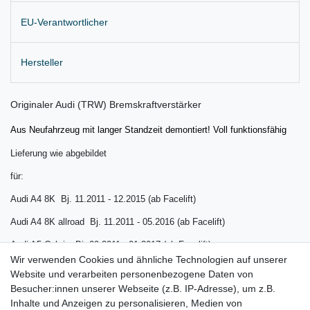
EU-Verantwortlicher
Hersteller
Originaler Audi (TRW) Bremskraftverstärker
Aus Neufahrzeug mit langer Standzeit demontiert! Voll funktionsfähig
Lieferung wie abgebildet
für:
Audi A4 8K Bj. 11.2011 - 12.2015 (ab Facelift)
Audi A4 8K allroad Bj.
11.2011 - 05.2016 (ab Facelift)
Audi A5 Cabrio Bj.
09.2011 - 01.2017 (ab Facelift)
Wir verwenden Cookies und ähnliche Technologien auf unserer
Audi A5 Coupe / Sportback Bj.
08.2011 - 01.2017 (ab Facelift)
Website und verarbeiten personenbezogene Daten von
Besucher:innen unserer Webseite (z.B. IP-Adresse), um z.B.
Audi A6 C7 4G allroad Bj. 01.2012 – 05.2013 (nur für allroad)
Inhalte und Anzeigen zu personalisieren, Medien von