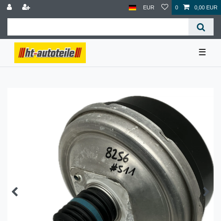
EUR
0
0,00 EUR
☰