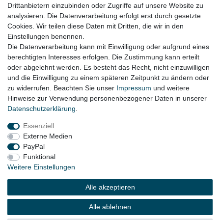
Audi A7 C7 4G Bj. 07.2010 - 03.2015
Drittanbietern einzubinden oder Zugriffe auf unsere Website zu
analysieren. Die Datenverarbeitung erfolgt erst durch gesetzte
Im Zweifel bitte einfach unter Angabe der Fahrgestellnummer (VIN)
Cookies. Wir teilen diese Daten mit Dritten, die wir in den
anfragen!
Einstellungen benennen.
Die Datenverarbeitung kann mit Einwilligung oder aufgrund eines
berechtigten Interesses erfolgen. Die Zustimmung kann erteilt
oder abgelehnt werden. Es besteht das Recht, nicht einzuwilligen
Lieferzeit etwa 1 bis 3 Werktage
und die Einwilligung zu einem späteren Zeitpunkt zu ändern oder
zu widerrufen. Beachten Sie unser
Impressum
und weitere
Hinweise zur Verwendung personenbezogener Daten in unserer
Daten­schutz­erklärung
.
Impressum
Daten­schutz­erklärung
AGB
Essenziell
Externe Medien
Widerrufs­recht
Kontakt
Vertrag widerrufen
PayPal
Funktional
Weitere Einstellungen
© Copyright 2026 | Alle Rechte vorbehalten.
Alle akzeptieren
Alle ablehnen