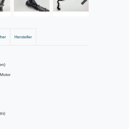
cher
Hersteller
en)
 Motor
VIN)