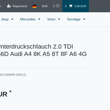
n
Registrieren
EUR
0
0
0,00 EUR
Jeep
Mercedes
Volvo
Sonstige
Unterdruckschlauch 2.0 TDI
6D Audi A4 8K A5 8T 8F A6 4G
24-1320/525-2320 (1)
*
EUR