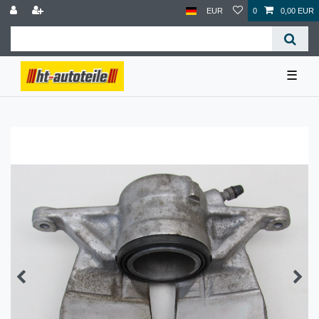
EUR
0
0,00 EUR
☰