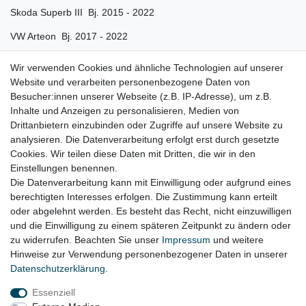
Skoda Superb III Bj. 2015 - 2022
VW Arteon Bj. 2017 - 2022
VW Passat B8 Bj. 2014 - 2022
Wir verwenden Cookies und ähnliche Technologien auf unserer
Website und verarbeiten personenbezogene Daten von
VW Tiguan II Bj. 2016 - 2022
Besucher:innen unserer Webseite (z.B. IP-Adresse), um z.B.
VW Tiguan Allspace Bj. 2017 - 2022
Inhalte und Anzeigen zu personalisieren, Medien von
Drittanbietern einzubinden oder Zugriffe auf unsere Website zu
Gerne prüfen wir für Sie anhand Ihrer Fahrgestellnummer (VIN)
analysieren. Die Datenverarbeitung erfolgt erst durch gesetzte
Cookies. Wir teilen diese Daten mit Dritten, die wir in den
ob der Artikel bei Ihrem Fahrzeug passt
Einstellungen benennen.
Die Datenverarbeitung kann mit Einwilligung oder aufgrund eines
berechtigten Interesses erfolgen. Die Zustimmung kann erteilt
oder abgelehnt werden. Es besteht das Recht, nicht einzuwilligen
Lieferzeit etwa 1 bis 3 Werktage
und die Einwilligung zu einem späteren Zeitpunkt zu ändern oder
zu widerrufen. Beachten Sie unser
Impressum
und weitere
Hinweise zur Verwendung personenbezogener Daten in unserer
Daten­schutz­erklärung
.
Impressum
Daten­schutz­erklärung
AGB
Essenziell