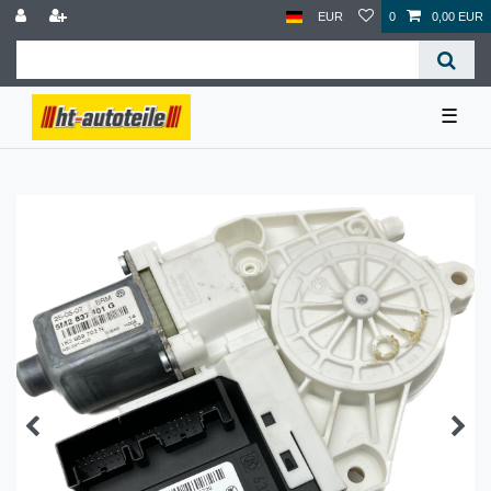
EUR
0
0,00 EUR
☰