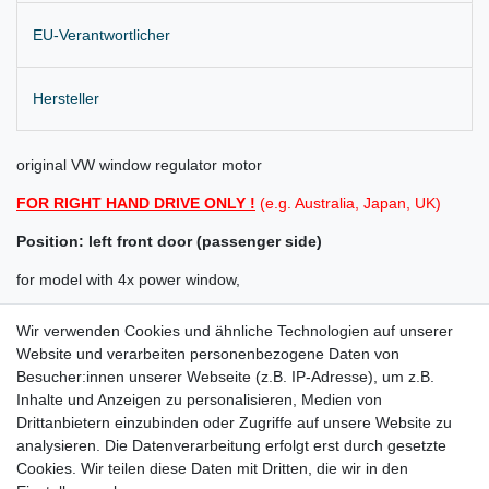
EU-Verantwortlicher
Hersteller
original VW window regulator motor
FOR RIGHT HAND DRIVE ONLY !
(e.g. Australia, Japan, UK)
Position: left front door (passenger side)
for model with 4x power window,
mirrors electrical adjustable and heatable (not electrical folding)
Wir verwenden Cookies und ähnliche Technologien auf unserer
Website und verarbeiten personenbezogene Daten von
Delivery as shown
Besucher:innen unserer Webseite (z.B. IP-Adresse), um z.B.
for:
Inhalte und Anzeigen zu personalisieren, Medien von
Drittanbietern einzubinden oder Zugriffe auf unsere Website zu
VW Golf Plus Bj. 05/2006 - 03/2010
analysieren. Die Datenverarbeitung erfolgt erst durch gesetzte
Cookies. Wir teilen diese Daten mit Dritten, die wir in den
PASST NICHT FÜR DEUTSCHE MODELLE !!!!!!