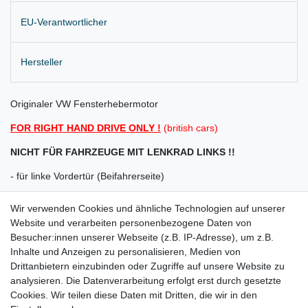
EU-Verantwortlicher
Hersteller
Originaler VW Fensterhebermotor
FOR RIGHT HAND DRIVE ONLY !
(british cars)
NICHT FÜR FAHRZEUGE MIT LENKRAD LINKS !!
- für linke Vordertür (Beifahrerseite)
- für elektrisch verstellbare Spiegel
Wir verwenden Cookies und ähnliche Technologien auf unserer
Website und verarbeiten personenbezogene Daten von
(NICHT für elektrisch anklappbare Spiegel)
Besucher:innen unserer Webseite (z.B. IP-Adresse), um z.B.
Lieferung wie abgebildet
Inhalte und Anzeigen zu personalisieren, Medien von
Drittanbietern einzubinden oder Zugriffe auf unsere Website zu
für:
analysieren. Die Datenverarbeitung erfolgt erst durch gesetzte
Cookies. Wir teilen diese Daten mit Dritten, die wir in den
VW Polo 6R Bj. 2009 - 08.2012 ( NUR für 4 Türer )