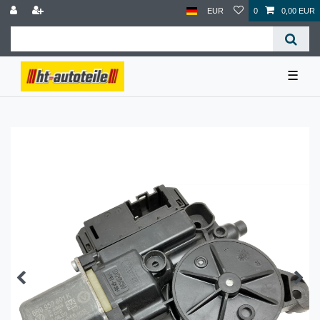
EUR
0
0,00 EUR
☰