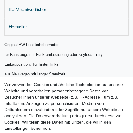
EU-Verantwortlicher
Hersteller
Original VW Fensterhebermotor
für Fahrzeuge mit Funkfernbedienung oder Keyless Entry
Einbauposition: Tür hinten links
aus Neuwagen mit langer Standzeit
Lieferung wie abgebildet
Wir verwenden Cookies und ähnliche Technologien auf unserer
Website und verarbeiten personenbezogene Daten von
Gerne prüfen wir für Sie anhand Ihrer Fahrgestellnummer (VIN)
Besucher:innen unserer Webseite (z.B. IP-Adresse), um z.B.
Inhalte und Anzeigen zu personalisieren, Medien von
ob der Artikel bei Ihrem Fahrzeug passt
Drittanbietern einzubinden oder Zugriffe auf unsere Website zu
für:
analysieren. Die Datenverarbeitung erfolgt erst durch gesetzte
Cookies. Wir teilen diese Daten mit Dritten, die wir in den
VW Tiguan I Bj. 11/2011 - 01/2016
Einstellungen benennen.