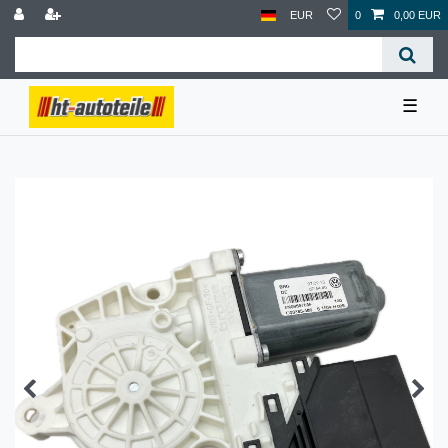
EUR
0
0,00 EUR
☰