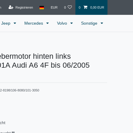
n
Registrieren
EUR
0
0
0,00 EUR
Jeep
Mercedes
Volvo
Sonstige
bermotor hinten links
1A Audi A6 4F bis 06/2005
2-8198/106-8080/101-3050
cht
raucht
**