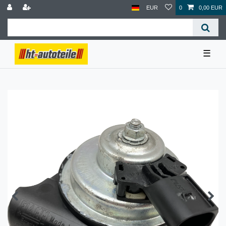
EUR
0
0,00 EUR
☰