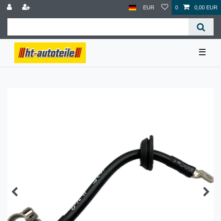
EUR
0
0,00 EUR
☰