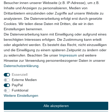
Besucher:innen unserer Webseite (z.B. IP-Adresse), um z.B.
Audi Q7 4L Bj. 2005 – 05/2008 (Bis VIN 4L_8_150000)
Inhalte und Anzeigen zu personalisieren, Medien von
Drittanbietern einzubinden oder Zugriffe auf unsere Website zu
Porsche Cayenne 955 Bj. 2003 - 12/2006
analysieren. Die Datenverarbeitung erfolgt erst durch gesetzte
Cookies. Wir teilen diese Daten mit Dritten, die wir in den
VW Touareg 7L Bj. 2002 - 12/2006
Einstellungen benennen.
Die Datenverarbeitung kann mit Einwilligung oder aufgrund eines
berechtigten Interesses erfolgen. Die Zustimmung kann erteilt
oder abgelehnt werden. Es besteht das Recht, nicht einzuwilligen
Lieferzeit etwa 1 bis 3 Werktage
und die Einwilligung zu einem späteren Zeitpunkt zu ändern oder
zu widerrufen. Beachten Sie unser
Impressum
und weitere
Hinweise zur Verwendung personenbezogener Daten in unserer
Daten­schutz­erklärung
.
Impressum
Daten­schutz­erklärung
AGB
Essenziell
Externe Medien
Widerrufs­recht
Kontakt
Vertrag widerrufen
PayPal
Funktional
Weitere Einstellungen
© Copyright 2026 | Alle Rechte vorbehalten.
Alle akzeptieren