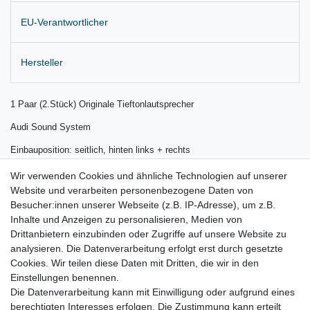
EU-Verantwortlicher
Hersteller
1 Paar (2.Stück) Originale
Tieftonlautsprecher
Audi Sound System
Einbauposition: seitlich, hinten links + rechts
Lieferung wie abgebildet
Wir verwenden Cookies und ähnliche Technologien auf unserer
Website und verarbeiten personenbezogene Daten von
für:
Besucher:innen unserer Webseite (z.B. IP-Adresse), um z.B.
Audi TT Coupe FV 8S Bj. 07.2014 – 2019
Inhalte und Anzeigen zu personalisieren, Medien von
Drittanbietern einzubinden oder Zugriffe auf unsere Website zu
Audi TT Cabrio FV 8S Bj. 11.2014 – 2019
analysieren. Die Datenverarbeitung erfolgt erst durch gesetzte
Cookies. Wir teilen diese Daten mit Dritten, die wir in den
Audi TTRS FV 8S Bj. 10.2016 – 2019
Einstellungen benennen.
Die Datenverarbeitung kann mit Einwilligung oder aufgrund eines
berechtigten Interesses erfolgen. Die Zustimmung kann erteilt