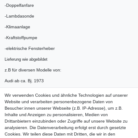
-Doppelfanfare
-Lambdasonde
-Klimaanlage
-Kraftstoffpumpe
-elektrische Fensterheber
Lieferung wie abgebildet
z.B für diversen Modelle von:
Audi ab ca. Bj. 1973
Seat ab ca. 1993
Wir verwenden Cookies und ähnliche Technologien auf unserer
Website und verarbeiten personenbezogene Daten von
Skoda ab ca. 1995
Besucher:innen unserer Webseite (z.B. IP-Adresse), um z.B.
VW ab ca. Bj. 1971
Inhalte und Anzeigen zu personalisieren, Medien von
Drittanbietern einzubinden oder Zugriffe auf unsere Website zu
Natürlich auch für Bastler geeignet
analysieren. Die Datenverarbeitung erfolgt erst durch gesetzte
Cookies. Wir teilen diese Daten mit Dritten, die wir in den
Größere Mengen auf Anfrage