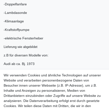
-Doppelfanfare
-Lambdasonde
-Klimaanlage
-Kraftstoffpumpe
-elektrische Fensterheber
Lieferung wie abgebildet
z.B für diversen Modelle von:
Audi ab ca. Bj. 1973
Seat ab ca. 1993
Wir verwenden Cookies und ähnliche Technologien auf unserer
Website und verarbeiten personenbezogene Daten von
Skoda ab ca. 1995
Besucher:innen unserer Webseite (z.B. IP-Adresse), um z.B.
VW ab ca. Bj. 1971
Inhalte und Anzeigen zu personalisieren, Medien von
Drittanbietern einzubinden oder Zugriffe auf unsere Website zu
Natürlich auch für Bastler geeignet
analysieren. Die Datenverarbeitung erfolgt erst durch gesetzte
Cookies. Wir teilen diese Daten mit Dritten, die wir in den
Größere Mengen auf Anfrage