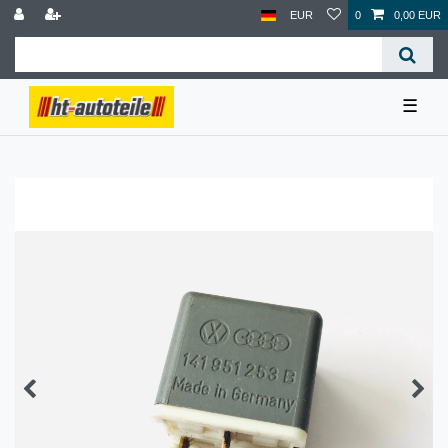
EUR
0
0,00 EUR
☰